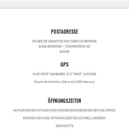
POSTADRESSE
MUSÉE DE L’AVIATION MILITAIRE DE PAYERNE
BASE AÉRIENNE – 1530 PAYERNE VD
SUISSE
GPS
N 46°50’35“ (46.84285) / E 6° 54’45“ (6.91224)
Route de la Petite Glâne 62, 1541 Morens
ÖFFNUNGSZEITEN
AUFGRUND WICHTIGER UND UNVORHERGESEHENER AKTUALITÄTEN
KÖNNEN SICH DIE ÖFFNUNGSZEITEN SCHNELL ÄNDERN
SIEHE BITTE