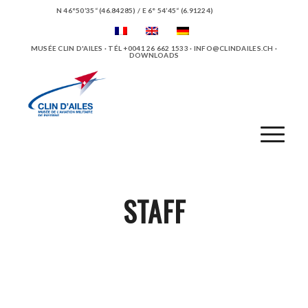
N 46°50’35“ (46.84285) / E 6° 54’45“ (6.91224)
MUSÉE CLIN D'AILES · TÉL +0041 26 662 1533 ·
INFO@CLINDAILES.CH
·
DOWNLOADS
STAFF