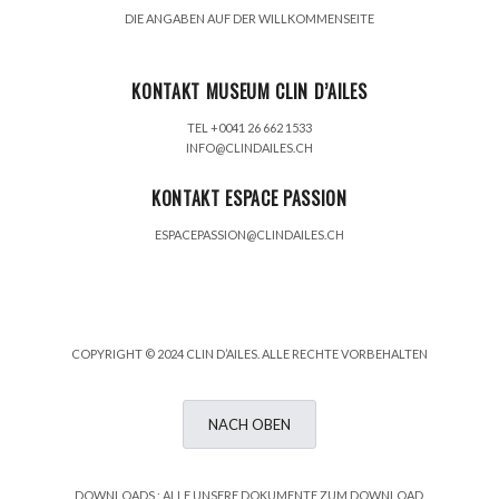
DIE ANGABEN AUF DER WILLKOMMENSEITE
KONTAKT MUSEUM CLIN D’AILES
TEL +0041 26 662 1533
INFO@CLINDAILES.CH
KONTAKT ESPACE PASSION
ESPACEPASSION@CLINDAILES.CH
COPYRIGHT © 2024 CLIN D’AILES. ALLE RECHTE VORBEHALTEN
NACH OBEN
DOWNLOADS :
ALLE UNSERE DOKUMENTE ZUM DOWNLOAD