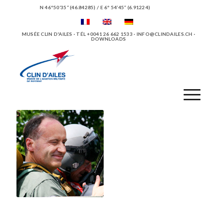
N 46°50’35“ (46.84285) / E 6° 54’45“ (6.91224)
MUSÉE CLIN D'AILES · TÉL +0041 26 662 1533 ·
INFO@CLINDAILES.CH
·
DOWNLOADS