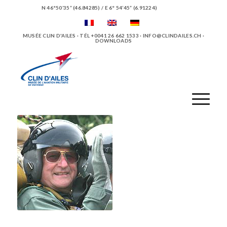
N 46°50’35” (46.84285) / E 6° 54’45” (6.91224)
MUSÉE CLIN D'AILES · TÉL +0041 26 662 1533 ·
INFO@CLINDAILES.CH
·
DOWNLOADS