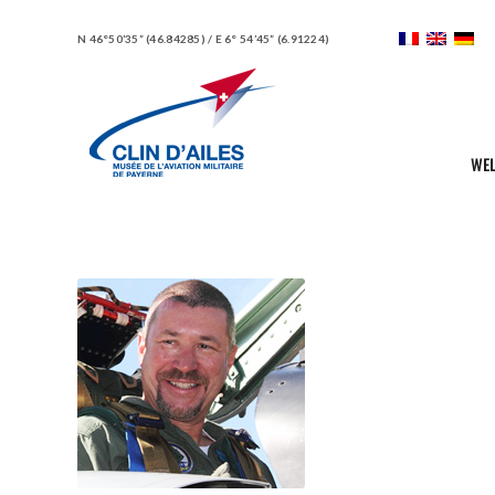
N 46°50’35” (46.84285) / E 6° 54’45” (6.91224)
WE