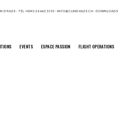
 D'AILES · TÉL +0041 26 662 1533 ·
INFO@CLINDAILES.CH
·
DOWNLOADS
ITIONS
EVENTS
ESPACE PASSION
FLIGHT OPERATIONS