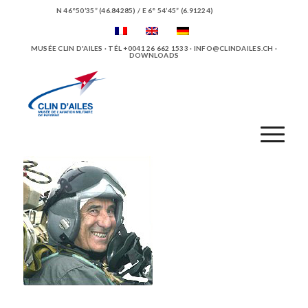
N 46°50’35” (46.84285) / E 6° 54’45” (6.91224)
MUSÉE CLIN D'AILES · TÉL +0041 26 662 1533 ·
INFO@CLINDAILES.CH
·
DOWNLOADS