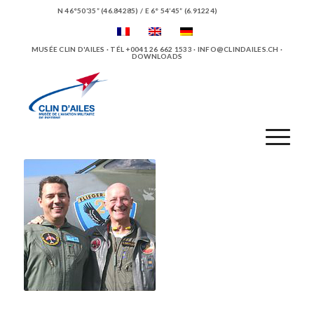
N 46°50’35” (46.84285) / E 6° 54’45” (6.91224)
MUSÉE CLIN D'AILES · TÉL +0041 26 662 1533 ·
INFO@CLINDAILES.CH
·
DOWNLOADS