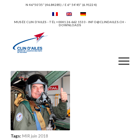
N 46°50’35” (46.84285) / E 6° 54’45” (6.91224)
MUSÉE CLIN D'AILES · TÉL +0041 26 662 1533 ·
INFO@CLINDAILES.CH
·
DOWNLOADS
Tags:
MIR juin 2018