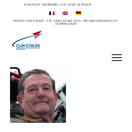
N 46°50’35” (46.84285) / E 6° 54’45” (6.91224)
MUSÉE CLIN D'AILES · TÉL +0041 26 662 1533 ·
INFO@CLINDAILES.CH
·
DOWNLOADS