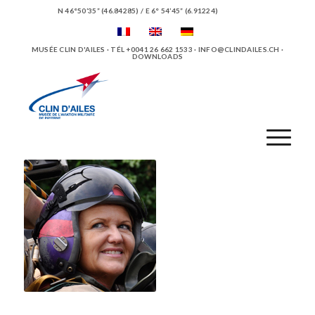
N 46°50’35” (46.84285) / E 6° 54’45” (6.91224)
MUSÉE CLIN D'AILES · TÉL +0041 26 662 1533 ·
INFO@CLINDAILES.CH
·
DOWNLOADS