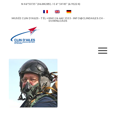
N 46°50’35” (46.84285) / E 6° 54’45” (6.91224)
MUSÉE CLIN D'AILES · TÉL +0041 26 662 1533 ·
INFO@CLINDAILES.CH
·
DOWNLOADS