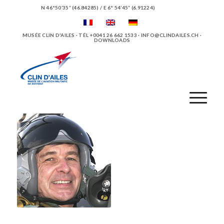
N 46°50’35” (46.84285) / E 6° 54’45” (6.91224)
MUSÉE CLIN D'AILES · TÉL +0041 26 662 1533 ·
INFO@CLINDAILES.CH
·
DOWNLOADS