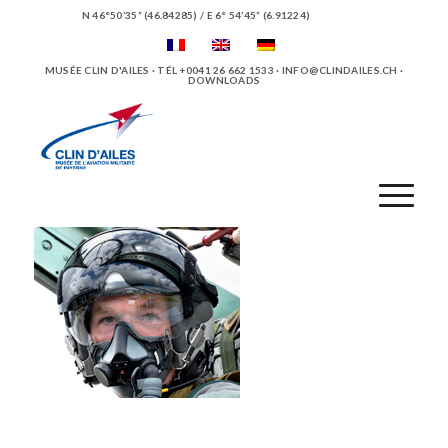
N 46°50’35” (46.84285) / E 6° 54’45” (6.91224)
MUSÉE CLIN D'AILES · TÉL +0041 26 662 1533 ·
INFO@CLINDAILES.CH
·
DOWNLOADS