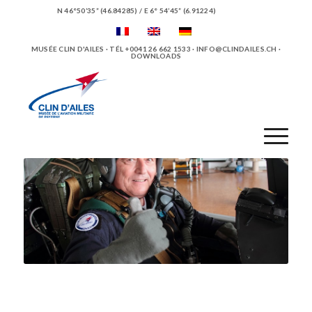
N 46°50’35” (46.84285) / E 6° 54’45” (6.91224)
MUSÉE CLIN D'AILES · TÉL +0041 26 662 1533 ·
INFO@CLINDAILES.CH
·
DOWNLOADS