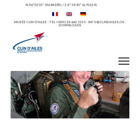
N 46°50’35” (46.84285) / E 6° 54’45” (6.91224)
MUSÉE CLIN D'AILES · TÉL +0041 26 662 1533 ·
INFO@CLINDAILES.CH
·
DOWNLOADS