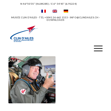
N 46°50’35” (46.84285) / E 6° 54’45” (6.91224)
MUSÉE CLIN D'AILES · TÉL +0041 26 662 1533 ·
INFO@CLINDAILES.CH
·
DOWNLOADS