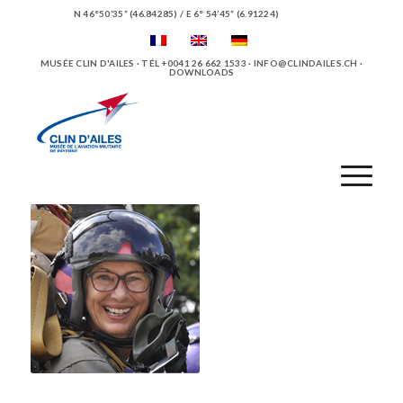
N 46°50’35” (46.84285) / E 6° 54’45” (6.91224)
MUSÉE CLIN D'AILES · TÉL +0041 26 662 1533 ·
INFO@CLINDAILES.CH
·
DOWNLOADS