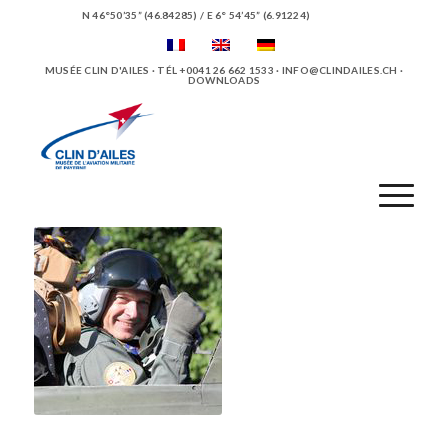
N 46°50’35” (46.84285) / E 6° 54’45” (6.91224)
MUSÉE CLIN D'AILES · TÉL +0041 26 662 1533 ·
INFO@CLINDAILES.CH
·
DOWNLOADS