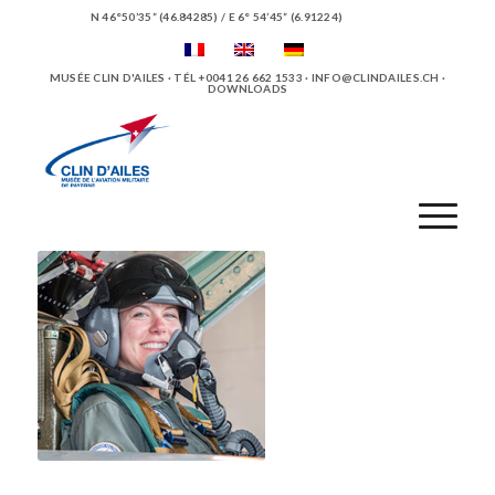
N 46°50’35” (46.84285) / E 6° 54’45” (6.91224)
MUSÉE CLIN D'AILES · TÉL +0041 26 662 1533 ·
INFO@CLINDAILES.CH
·
DOWNLOADS