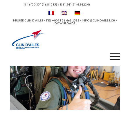
N 46°50’35” (46.84285) / E 6° 54’45” (6.91224)
MUSÉE CLIN D'AILES · TÉL +0041 26 662 1533 ·
INFO@CLINDAILES.CH
·
DOWNLOADS