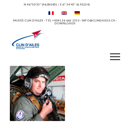
N 46°50’35” (46.84285) / E 6° 54’45” (6.91224)
MUSÉE CLIN D'AILES · TÉL +0041 26 662 1533 ·
INFO@CLINDAILES.CH
·
DOWNLOADS