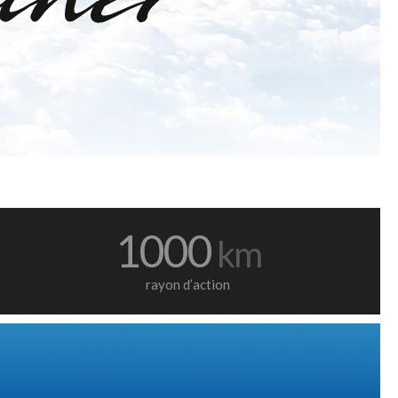
1000
km
rayon d’action