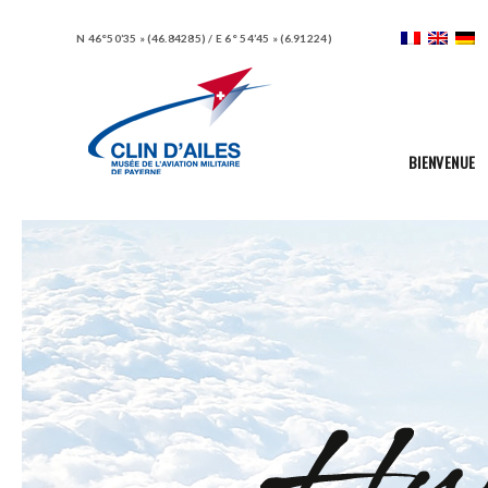
N 46°50’35 » (46.84285) / E 6° 54’45 » (6.91224)
BIENVENUE