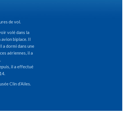
res de vol.
voir volé dans la
avion biplace. Il
Il a dormi dans une
es aériennes, il a
.
puis, il a effectué
14.
sée Clin d’Ailes.