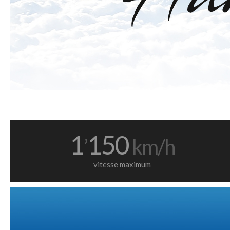
1
150
’
km/h
vitesse maximum