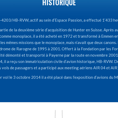
HISTORIQUE
 J-4203/HB-RVW, actif au sein d’Espace Passion, a effectué 1’433 heu
artie de la deuxième série d’acquisition de Hunter en Suisse. Après a
comme monoplace, il a été acheté en 1972 et transformé à Emmen en 
les mêmes missions que le monoplace, mais n’avait que deux canons. 
drome de Rarogne de 1995 à 2001. Offert à la Fondation par les Forc
été démonté et transporté à Payerne par la route en novembre 2001
 il a reçu son immatriculation civile d’avion historique, HB-RVW. De
s vols de passagers et a participé aux meeting aériens AIR 04 et AIR
r vol le 3 octobre 2014 il a été placé dans l’exposition d’avions du Mu