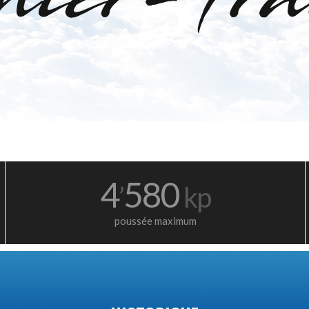
4
580
’
kp
poussée maximum