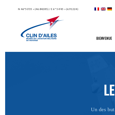
N 46°50’35 » (46.84285) / E 6° 54’45 » (6.91224)
BIENVENUE
L
Un des but