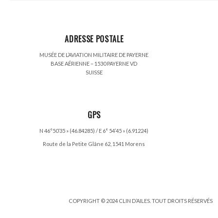
ADRESSE POSTALE
MUSÉE DE L’AVIATION MILITAIRE DE PAYERNE
BASE AÉRIENNE – 1530 PAYERNE VD
SUISSE
GPS
N 46°50’35 » (46.84285) / E 6° 54’45 » (6.91224)
Route de la Petite Glâne 62, 1541 Morens
COPYRIGHT © 2024 CLIN D’AILES. TOUT DROITS RÉSERVÉS