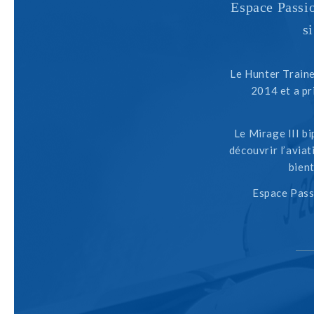
Espace Passio
s
Le Hunter Traine
2014 et a pr
Le Mirage III bi
découvrir l’aviat
bien
Espace Pass