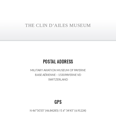
THE CLIN D’AILES MUSEUM
POSTAL ADDRESS
MILITARY AVIATION MUSEUM OF PAYERNE
BASE AÉRIENNE – 1530 PAYERNE VD
SWITZERLAND
GPS
N 46°50’35” (46.84285) / E 6° 54’45” (6.91224)