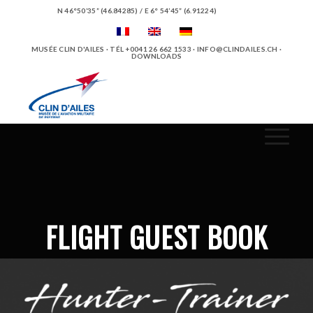
N 46°50’35” (46.84285) / E 6° 54’45” (6.91224)
MUSÉE CLIN D'AILES · TÉL +0041 26 662 1533 ·
INFO@CLINDAILES.CH
·
DOWNLOADS
FLIGHT GUEST BOOK