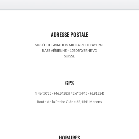
ADRESSE POSTALE
MUSÉE DE L’AVIATION MILITAIRE DE PAYERNE
BASE AÉRIENNE – 1530 PAYERNE VD
SUISSE
GPS
N 46°50’35 » (46.84285) / E 6° 54’45 » (6.91224)
Route de la Petite Glâne 62, 1541 Morens
HORAIRES