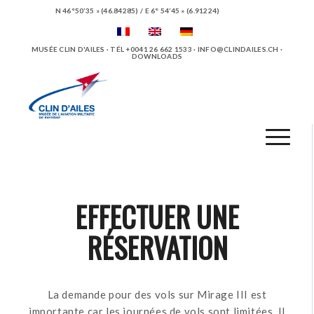
N 46°50’35 » (46.84285) / E 6° 54’45 » (6.91224)
MUSÉE CLIN D'AILES · TÉL +0041 26 662 1533 ·
INFO@CLINDAILES.CH
·
DOWNLOADS
EFFECTUER UNE
RÉSERVATION
La demande pour des vols sur Mirage III est
importante car les journées de vols sont limitées. Il