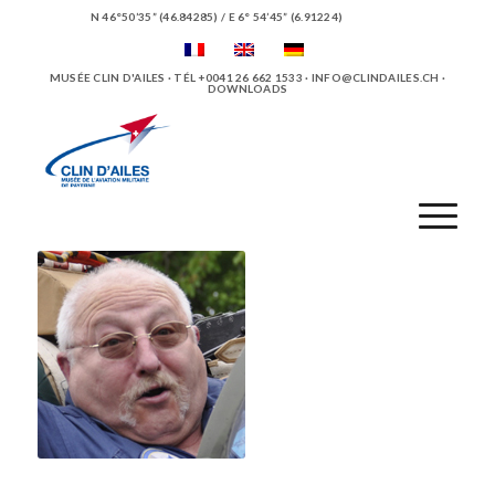
N 46°50’35” (46.84285) / E 6° 54’45” (6.91224)
MUSÉE CLIN D'AILES · TÉL +0041 26 662 1533 ·
INFO@CLINDAILES.CH
·
DOWNLOADS