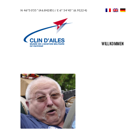
N 46°50’35“ (46.84285) / E 6° 54’45“ (6.91224)
WILLKOMMEN