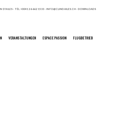
 D'AILES · TÉL +0041 26 662 1533 ·
INFO@CLINDAILES.CH
·
DOWNLOADS
N
VERANSTALTUNGEN
ESPACE PASSION
FLUGBETRIEB