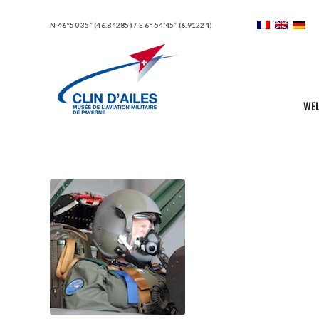
N 46°50’35” (46.84285) / E 6° 54’45” (6.91224)
WE