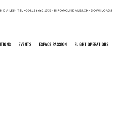
 D'AILES · TÉL +0041 26 662 1533 ·
INFO@CLINDAILES.CH
·
DOWNLOADS
ITIONS
EVENTS
ESPACE PASSION
FLIGHT OPERATIONS