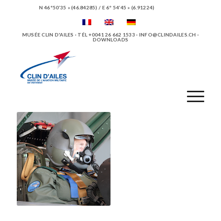
N 46°50’35 » (46.84285) / E 6° 54’45 » (6.91224)
MUSÉE CLIN D'AILES · TÉL +0041 26 662 1533 ·
INFO@CLINDAILES.CH
·
DOWNLOADS