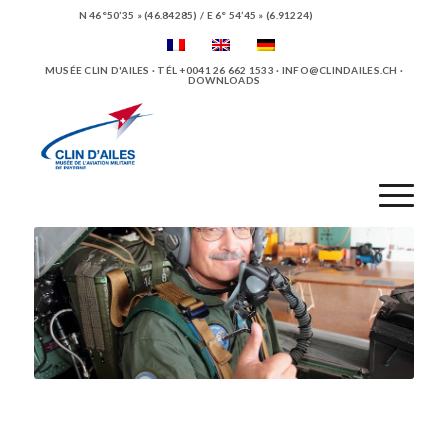
N 46°50’35 » (46.84285) / E 6° 54’45 » (6.91224)
MUSÉE CLIN D'AILES · TÉL +0041 26 662 1533 ·
INFO@CLINDAILES.CH
·
DOWNLOADS