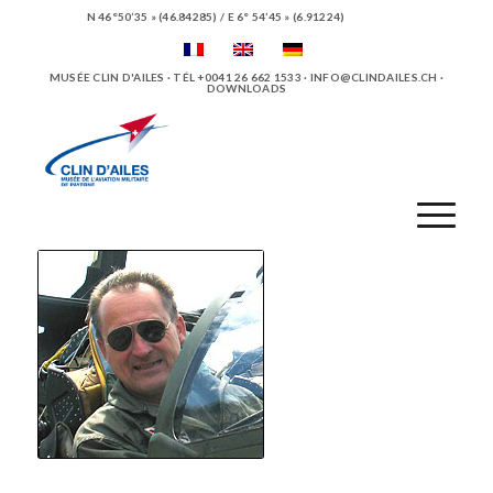
N 46°50’35 » (46.84285) / E 6° 54’45 » (6.91224)
MUSÉE CLIN D'AILES · TÉL +0041 26 662 1533 ·
INFO@CLINDAILES.CH
·
DOWNLOADS