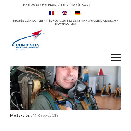
N 46°50’35 » (46.84285) / E 6° 54’45 » (6.91224)
MUSÉE CLIN D'AILES · TÉL +0041 26 662 1533 ·
INFO@CLINDAILES.CH
·
DOWNLOADS
Mots-clés :
MIR sept 2019