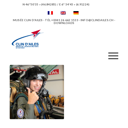
N 46°50’35 » (46.84285) / E 6° 54’45 » (6.91224)
MUSÉE CLIN D'AILES · TÉL +0041 26 662 1533 ·
INFO@CLINDAILES.CH
·
DOWNLOADS