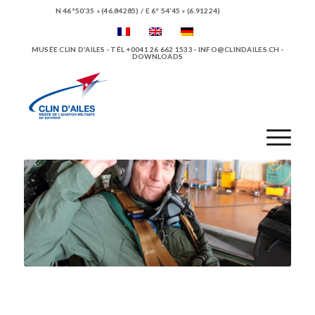
N 46°50’35 » (46.84285) / E 6° 54’45 » (6.91224)
MUSÉE CLIN D'AILES · TÉL +0041 26 662 1533 ·
INFO@CLINDAILES.CH
·
DOWNLOADS