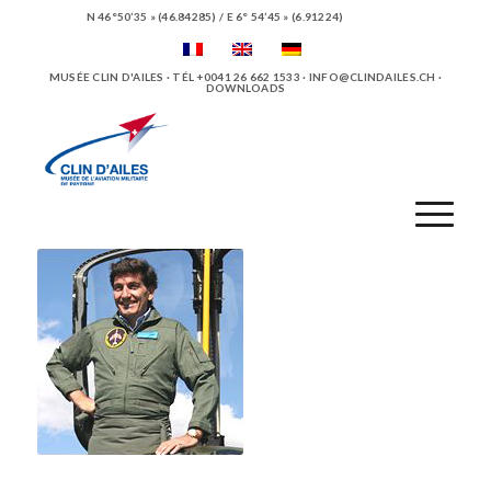
N 46°50’35 » (46.84285) / E 6° 54’45 » (6.91224)
MUSÉE CLIN D'AILES · TÉL +0041 26 662 1533 ·
INFO@CLINDAILES.CH
·
DOWNLOADS