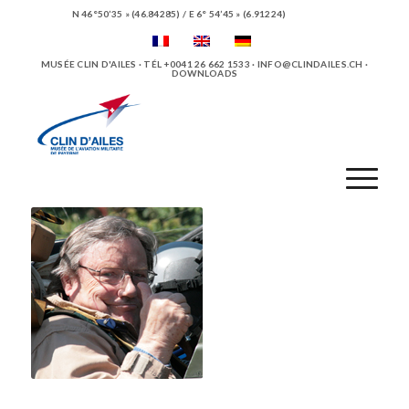
N 46°50’35 » (46.84285) / E 6° 54’45 » (6.91224)
MUSÉE CLIN D'AILES · TÉL +0041 26 662 1533 ·
INFO@CLINDAILES.CH
·
DOWNLOADS