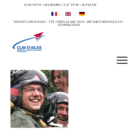
N 46°50’35 » (46.84285) / E 6° 54’45 » (6.91224)
MUSÉE CLIN D'AILES · TÉL +0041 26 662 1533 ·
INFO@CLINDAILES.CH
·
DOWNLOADS