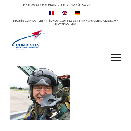
N 46°50’35 » (46.84285) / E 6° 54’45 » (6.91224)
MUSÉE CLIN D'AILES · TÉL +0041 26 662 1533 ·
INFO@CLINDAILES.CH
·
DOWNLOADS