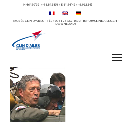
N 46°50’35 » (46.84285) / E 6° 54’45 » (6.91224)
MUSÉE CLIN D'AILES · TÉL +0041 26 662 1533 ·
INFO@CLINDAILES.CH
·
DOWNLOADS