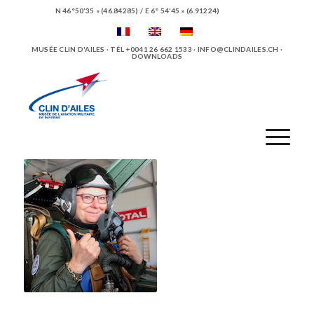
N 46°50’35 » (46.84285) / E 6° 54’45 » (6.91224)
MUSÉE CLIN D'AILES · TÉL +0041 26 662 1533 ·
INFO@CLINDAILES.CH
·
DOWNLOADS