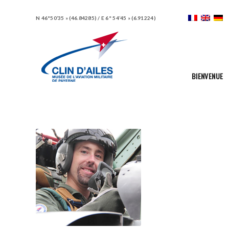
N 46°50’35 » (46.84285) / E 6° 54’45 » (6.91224)
BIENVENUE