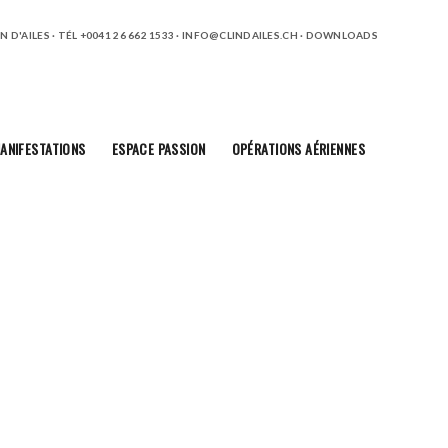
 D'AILES · TÉL +0041 26 662 1533 ·
INFO@CLINDAILES.CH
·
DOWNLOADS
ANIFESTATIONS
ESPACE PASSION
OPÉRATIONS AÉRIENNES