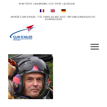
N 46°50’35 » (46.84285) / E 6° 54’45 » (6.91224)
MUSÉE CLIN D'AILES · TÉL +0041 26 662 1533 ·
INFO@CLINDAILES.CH
·
DOWNLOADS