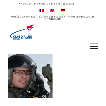
N 46°50’35 » (46.84285) / E 6° 54’45 » (6.91224)
MUSÉE CLIN D'AILES · TÉL +0041 26 662 1533 ·
INFO@CLINDAILES.CH
·
DOWNLOADS