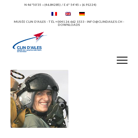
N 46°50’35 » (46.84285) / E 6° 54’45 » (6.91224)
MUSÉE CLIN D'AILES · TÉL +0041 26 662 1533 ·
INFO@CLINDAILES.CH
·
DOWNLOADS