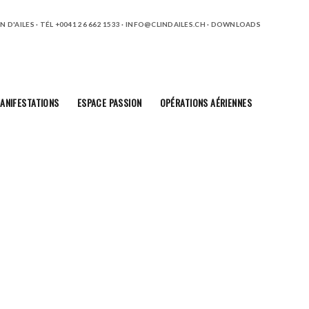
 D'AILES · TÉL +0041 26 662 1533 ·
INFO@CLINDAILES.CH
·
DOWNLOADS
ANIFESTATIONS
ESPACE PASSION
OPÉRATIONS AÉRIENNES