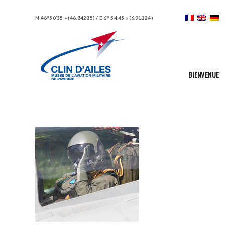
N 46°50’35 » (46.84285) / E 6° 54’45 » (6.91224)
BIENVENUE