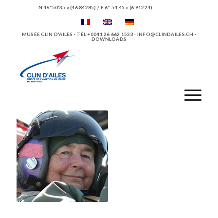
N 46°50’35 » (46.84285) / E 6° 54’45 » (6.91224)
MUSÉE CLIN D'AILES · TÉL +0041 26 662 1533 ·
INFO@CLINDAILES.CH
·
DOWNLOADS