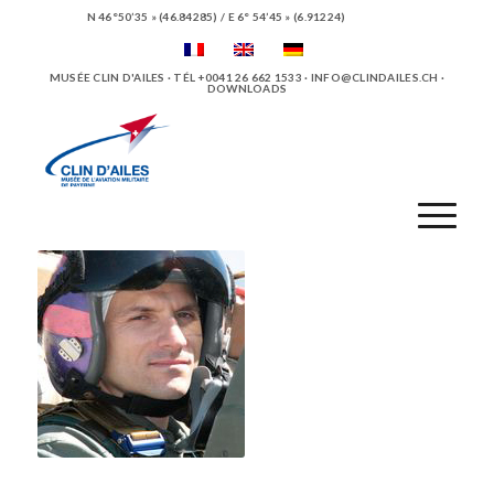
N 46°50’35 » (46.84285) / E 6° 54’45 » (6.91224)
MUSÉE CLIN D'AILES · TÉL +0041 26 662 1533 ·
INFO@CLINDAILES.CH
·
DOWNLOADS