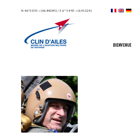
N 46°50’35 » (46.84285) / E 6° 54’45 » (6.91224)
BIENVENUE