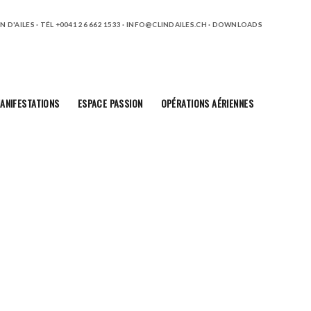
 D'AILES · TÉL +0041 26 662 1533 ·
INFO@CLINDAILES.CH
·
DOWNLOADS
ANIFESTATIONS
ESPACE PASSION
OPÉRATIONS AÉRIENNES