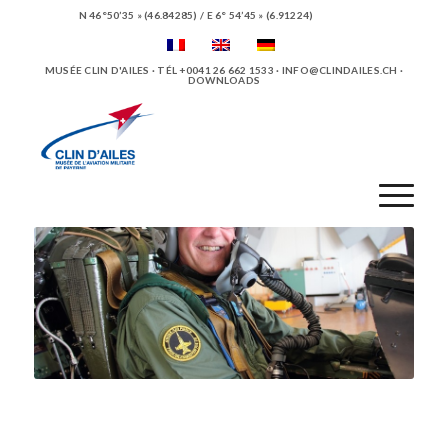
N 46°50’35 » (46.84285) / E 6° 54’45 » (6.91224)
MUSÉE CLIN D'AILES · TÉL +0041 26 662 1533 ·
INFO@CLINDAILES.CH
·
DOWNLOADS