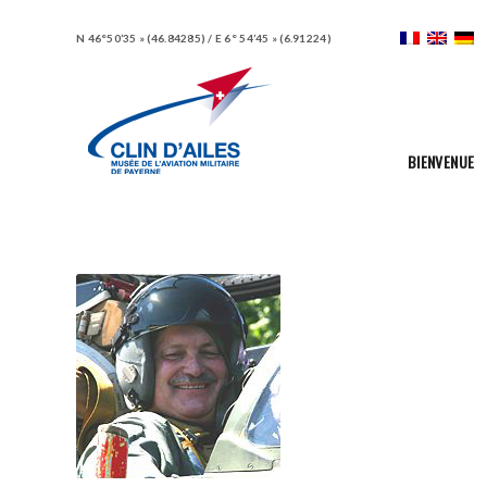
N 46°50’35 » (46.84285) / E 6° 54’45 » (6.91224)
BIENVENUE