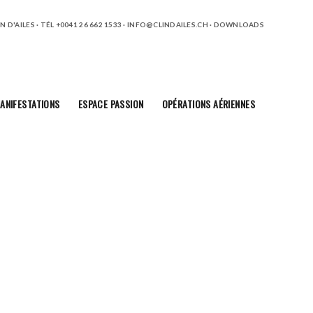
 D'AILES · TÉL +0041 26 662 1533 ·
INFO@CLINDAILES.CH
·
DOWNLOADS
ANIFESTATIONS
ESPACE PASSION
OPÉRATIONS AÉRIENNES