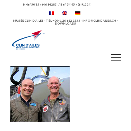
N 46°50’35 » (46.84285) / E 6° 54’45 » (6.91224)
MUSÉE CLIN D'AILES · TÉL +0041 26 662 1533 ·
INFO@CLINDAILES.CH
·
DOWNLOADS